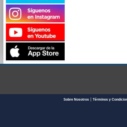
Sobre Nosotros
Términos y Condicio