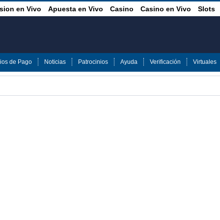
sion en Vivo
Apuesta en Vivo
Casino
Casino en Vivo
Slots
ios de Pago
Noticias
Patrocinios
Ayuda
Verificación
Virtuales