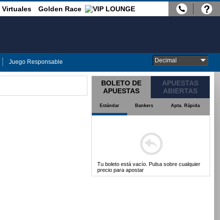
Virtuales
Golden Race
Decimal
Juego Responsable
BOLETO DE
APUESTAS
APUESTAS
ABIERTAS
Estándar
Bankers
Apta. Rápida
Tu boleto está vacío. Pulsa sobre cualquier
precio para apostar