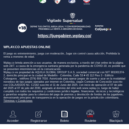
SOPORTE
TORNEOW
CONFIGURACIÓN
https://juegabien.wplay.co/
Formato de cuotas
WPLAY.CO APUESTAS ONLINE
El juego es entretenimiento, juega con moderación, Jugar sin control causa adicción, Prohibida la
venta a menores de edad.
Modo Boleto de
Wplay.co brinda atención a sus usuarios, de manera exclusiva, a través del chat online de la página
Apuesta
web 24/7, a causa de la emergencia sanitaria generada por la pandemia de COVID-19, es posible que
se presenten intermitencias en la comunicación.
Wplay.co es propiedad de AQUILA GLOBAL GROUP S.A.S, sociedad comercial con NIT 901001374-
2, domicilio principal en la ciudad de Medellín - Colombia, Calle 53 # 45 112 Piso 3 - Edificio
Colseguros , teléfono (574) 604 7016. Autorizada para operar juegos de suerte y azar en la modalidad
novedoso de tipo juegos operados por internet en Colombia, según Contrato de Concesión suscrito
Idioma
con COLJUEGOS No. C2182 suscrito el 11 de Junio del 2025, con inicio de operación el 07 de julio
del 2025 al 07 de julio del 2030, asignado al dominio del sitio web
www.wplay.co
, luego de haber
cumplido con todos los requisitos y condiciones jurídico legales, financieras, técnicos y tecnológicos
y garantías exigidas para la cobertura del pago de premios y devolución de fondos de los jugadores,
demostrando principios de transparencia en la operación de juegos en la jurisdicción colombiana.
Zona Horaria
Términos y Condiciones
06:06:48 | Agosto.10,2026
Acceder
Registrarse
Boleto
Roulette
Blackjack