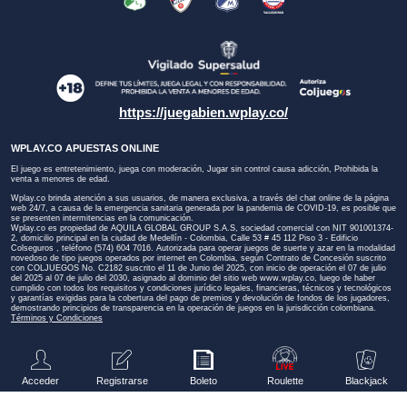
https://juegabien.wplay.co/
WPLAY.CO APUESTAS ONLINE
El juego es entretenimiento, juega con moderación, Jugar sin control causa adicción, Prohibida la
venta a menores de edad.
Wplay.co brinda atención a sus usuarios, de manera exclusiva, a través del chat online de la página
web 24/7, a causa de la emergencia sanitaria generada por la pandemia de COVID-19, es posible que
se presenten intermitencias en la comunicación.
Wplay.co es propiedad de AQUILA GLOBAL GROUP S.A.S, sociedad comercial con NIT 901001374-
2, domicilio principal en la ciudad de Medellín - Colombia, Calle 53 # 45 112 Piso 3 - Edificio
Colseguros , teléfono (574) 604 7016. Autorizada para operar juegos de suerte y azar en la modalidad
novedoso de tipo juegos operados por internet en Colombia, según Contrato de Concesión suscrito
con COLJUEGOS No. C2182 suscrito el 11 de Junio del 2025, con inicio de operación el 07 de julio
del 2025 al 07 de julio del 2030, asignado al dominio del sitio web
www.wplay.co
, luego de haber
cumplido con todos los requisitos y condiciones jurídico legales, financieras, técnicos y tecnológicos
y garantías exigidas para la cobertura del pago de premios y devolución de fondos de los jugadores,
demostrando principios de transparencia en la operación de juegos en la jurisdicción colombiana.
Términos y Condiciones
Acceder
Registrarse
Boleto
Roulette
Blackjack