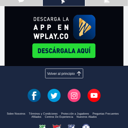
Volver al principio
Sobre Nosotros
Términos y Condiciones
Protección a Jugadores
Preguntas Frecuentes
Afiliados
Centros De Experiencia
Nuestros Aliados