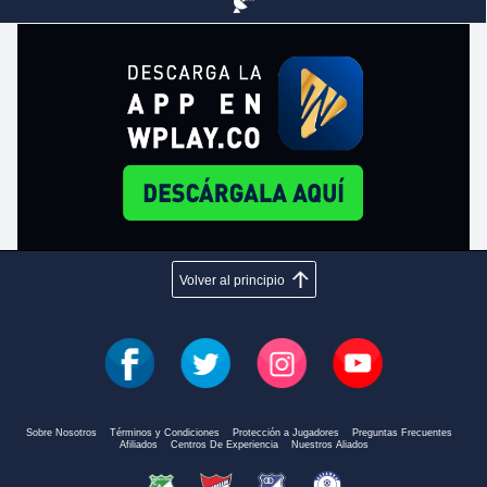
Volver al principio
Sobre Nosotros
Términos y Condiciones
Protección a Jugadores
Preguntas Frecuentes
Afiliados
Centros De Experiencia
Nuestros Aliados