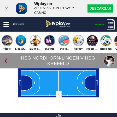
Wplay.co
x
APUESTAS DEPORTIVAS Y
DESCARGAR
CASINO
EN VIVO
Acceder
Fútbol
Liga Argentina
Baloncesto
eSports
Tenis de Mesa
Hockey
Ruleta Envivo
Blackjack
C
HSG NORDHORN-LINGEN V HSG
KREFELD
-