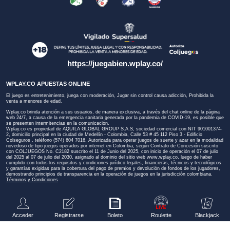
https://juegabien.wplay.co/
WPLAY.CO APUESTAS ONLINE
El juego es entretenimiento, juega con moderación, Jugar sin control causa adicción, Prohibida la
venta a menores de edad.
Wplay.co brinda atención a sus usuarios, de manera exclusiva, a través del chat online de la página
web 24/7, a causa de la emergencia sanitaria generada por la pandemia de COVID-19, es posible que
se presenten intermitencias en la comunicación.
Wplay.co es propiedad de AQUILA GLOBAL GROUP S.A.S, sociedad comercial con NIT 901001374-
2, domicilio principal en la ciudad de Medellín - Colombia, Calle 53 # 45 112 Piso 3 - Edificio
Colseguros , teléfono (574) 604 7016. Autorizada para operar juegos de suerte y azar en la modalidad
novedoso de tipo juegos operados por internet en Colombia, según Contrato de Concesión suscrito
con COLJUEGOS No. C2182 suscrito el 11 de Junio del 2025, con inicio de operación el 07 de julio
del 2025 al 07 de julio del 2030, asignado al dominio del sitio web
www.wplay.co
, luego de haber
cumplido con todos los requisitos y condiciones jurídico legales, financieras, técnicos y tecnológicos
y garantías exigidas para la cobertura del pago de premios y devolución de fondos de los jugadores,
demostrando principios de transparencia en la operación de juegos en la jurisdicción colombiana.
Términos y Condiciones
Acceder
Registrarse
Boleto
Roulette
Blackjack