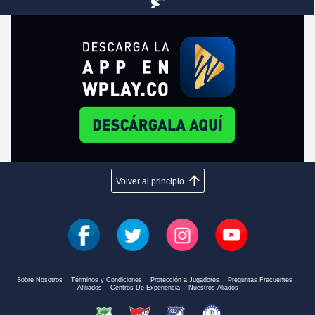
Volver al principio
Sobre Nosotros
Términos y Condiciones
Protección a Jugadores
Preguntas Frecuentes
Afiliados
Centros De Experiencia
Nuestros Aliados