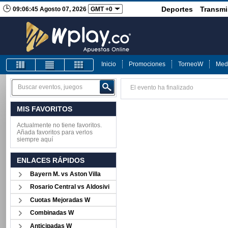
Deportes
Transmi
09:06:46 Agosto 07, 2026
GMT +0
Inicio
Promociones
TorneoW
Med
Buscar eventos, juegos
El evento ha finalizado
MIS FAVORITOS
Actualmente no tiene favoritos.
Añada favoritos para verlos
siempre aquí
ENLACES RÁPIDOS
Bayern M. vs Aston Villa
Rosario Central vs Aldosivi
Cuotas Mejoradas W
Combinadas W
Anticipadas W