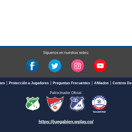
Síguenos en nuestras redes:
nes
Protección a Jugadores
Preguntas Frecuentes
Afiliados
Centros De
Patrocinador Oficial:
https://juegabien.wplay.co/