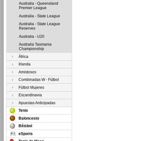
Australia - Queensland
Guatemala - Liga Nacional
Czech Republic - 4.Liga
Premier League
Honduras - Liga Nacional
Czech Republic - Krajsky
Australia - State League
Prebor
Nicaragua - Primera Division
Australia - State League
Estonia - Meistriliiga
Panama - Liga Panamena
Reserves
Faroe Islands - Premier
Panama - Liga Prom
League
Australia - U20
Paraguay - Primera Division B
Georgia - Erovnuli Liga
Australia Tasmania
Championship
Paraguay - Segunda Division
Copa del Grecia
África
Peru - Segunda Division
Hungría - NB1
Irlanda
USA - USL Championship
CECAFA Clubs Cup
Islandia - 1. División
Mozambique - Mocambola
Amistosos
Premier Division
Islandia - 3. Division
Uganda - Super 8
1ra División
Combinadas W - Fútbol
Iceland - Division 4
Amistosos Elite
Kazajistán - Premier League
Amistosos Clubes
Fútbol Mujeres
Parlays Mejorados
Letonia - Virsliga
Escandinavia
Chile - Primera División
Lituania 1 Lyga
Australia - NPL South
Apuestas Anticipadas
Dinamarca - Superliga
Reserves
Montenegro - Prva Liga
Dinamarca - Division 1
Tenis
UEFA - Champions League
Australia - National Premier
Holanda - Eredivisie
Dinamarca - Division 2
League NSW
Copa Libertadores
ATP
Baloncesto
North Macedonia - First
Denmark - 3rd Division
Australia - National Premier
WTA
Copa Sudamericana
Montreal - Sencillos
FIBA World Cup (Mujeres)
Béisbol
League
League South
Montreal - Doubles
Finlandia - Veikkausliiga
Challenger
Toronto - Sencillos
Leagues Cup 2026
EE.UU
FIBA World Cup (Mujeres) -
EE.UU
eSports
Polonia - Ekstraklasa
Australia - Queensland
Ganador
Warsaw 125K - Sencillos
UTR Pro Tour
Grodzisk Mazowiecki -
Finland - Ykkosliiga
Inglaterra - Premier League
EuroLeague
WNBA
Premier League
Japón
MLB