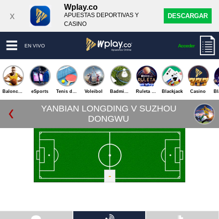
Wplay.co
x
APUESTAS DEPORTIVAS Y
DESCARGAR
CASINO
EN VIVO
Acceder
Baloncesto
eSports
Tenis de Mesa
Voleibol
Badminton
Ruleta Envivo
Blackjack
Casino
YANBIAN LONGDING V SUZHOU
DONGWU
-