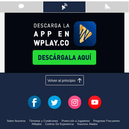
Volver al principio
Sobre Nosotros
Términos y Condiciones
Protección a Jugadores
Preguntas Frecuentes
Afiliados
Centros De Experiencia
Nuestros Aliados