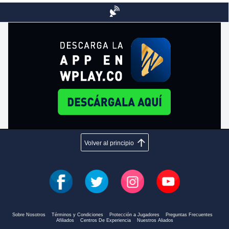
Volver al principio
Sobre Nosotros
Términos y Condiciones
Protección a Jugadores
Preguntas Frecuentes
Afiliados
Centros De Experiencia
Nuestros Aliados