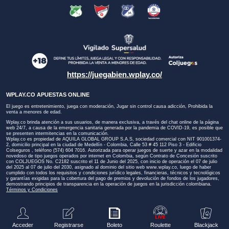
https://juegabien.wplay.co/
WPLAY.CO APUESTAS ONLINE
El juego es entretenimiento, juega con moderación, Jugar sin control causa adicción, Prohibida la
venta a menores de edad.
Wplay.co brinda atención a sus usuarios, de manera exclusiva, a través del chat online de la página
web 24/7, a causa de la emergencia sanitaria generada por la pandemia de COVID-19, es posible que
se presenten intermitencias en la comunicación.
Wplay.co es propiedad de AQUILA GLOBAL GROUP S.A.S, sociedad comercial con NIT 901001374-
2, domicilio principal en la ciudad de Medellín - Colombia, Calle 53 # 45 112 Piso 3 - Edificio
Colseguros , teléfono (574) 604 7016. Autorizada para operar juegos de suerte y azar en la modalidad
novedoso de tipo juegos operados por internet en Colombia, según Contrato de Concesión suscrito
con COLJUEGOS No. C2182 suscrito el 11 de Junio del 2025, con inicio de operación el 07 de julio
del 2025 al 07 de julio del 2030, asignado al dominio del sitio web
www.wplay.co
, luego de haber
cumplido con todos los requisitos y condiciones jurídico legales, financieras, técnicos y tecnológicos
y garantías exigidas para la cobertura del pago de premios y devolución de fondos de los jugadores,
demostrando principios de transparencia en la operación de juegos en la jurisdicción colombiana.
Términos y Condiciones
Acceder
Registrarse
Boleto
Roulette
Blackjack