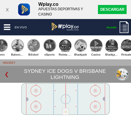
Wplay.co
x
APUESTAS DEPORTIVAS Y
DESCARGAR
CASINO
EN VIVO
Acceder
enis
Baloncesto
Béisbol
eSports
Ruleta Envivo
Blackjack
Casino
Blackjack Envivo
Virtual
HOCKEY
SYDNEY ICE DOGS V BRISBANE
LIGHTNING
-