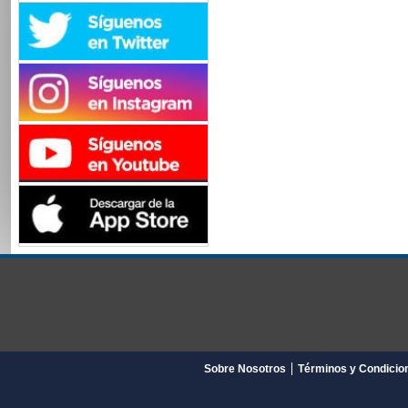
Suecia - Allsvenskan
Ucrania - Premier League
Noruega - Eliteserien
Escocia - Premiership
Escocia - League Cup
Grecia - Super League
UEFA - Euro 2028
Irlanda - Division Premier
Sobre Nosotros
Términos y Condicio