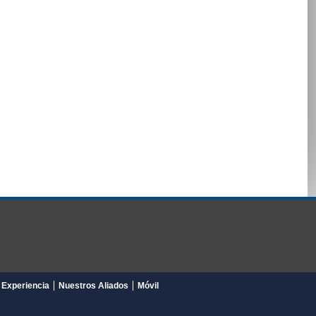
 Experiencia
Nuestros Aliados
Móvil