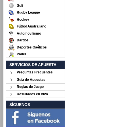
Noruega - Division 3
vs Silva
Alemania - Bundesliga
Hungría - NB1
Games
Torneo de las Seis Naciones
Apuesta Partido
Guatemala - Liga Nacional
Vuelta a Espana
Clasificación General
Esquí­ Alpino Mujeres
FIS World Cup
Internacional
Golf
Norway - League U19
Francia - Ligue 1
Islandia - 1. División
UEFA CHAMPIONS LEAGUE
Rugby World Cup
Futuras
Nicaragua - Primera Division
(MUJERES)
Clasificación General
Biatlón Hombres
FIS World Cup
Korea Masters - Individuales
Suecia - Allsvenskan
PGA Tour
Rugby League
Portugal - Primeira Liga
Iceland - Division 4
Masculino
Ganador Final
Panama - Liga Panamena
Ski Jumping Men
IBU World Cup
Suecia - Superettan
México - Liga MX
The Open Championship
Iceland - U19
Ganador Final
NRL
Hockey
Korea Masters - Individual
Panama - Liga Prom
IBU World Cup - 4x7.5 km
FIS World Cup
Suecia - División 1
Mujeres
Mexico - Liga de Expansion
Israel - League Cup
1ª Ronda 3 Bolas
The PGA Championship
Ganador Final
Super Liga
Apuesta Partido
Mundial
Fútbol Australiano
Relay
CFU Club Championship
MX
Suecia - Division 2
Korea Masters - Men's
Kazajistán - Premier League
US Open
Ganador Final
Ganador Gran Final
Mundial
Apuesta Partido
Ganador
Doubles
AFL
Automovilismo
EE.UU - MLS
Letonia - Virsliga
US Masters
Ganador Final
Ganador Gran Final
Ganador Final
Korea Masters - Mujeres
Brasil - Serie A
AFL Women
Apuesta Partido
Formula 1
Dardos
Holanda - Eredivisie
Dobles
Presidents Cup
Ganador Final
Brasil - Copa do Brasil
Apuesta Partido
MotoGP
Futures - Ganador Gran
Modus Super Series
Deportes Gaélicos
North Macedonia - First
Korea Masters - Dobles Mixto
Premio
Ryder Cup
Ganador Final
Panama - Liga Panamena
League
Moto2
Futures - Ganador Gran
PDC - Campeonato del Mundo
Apuesta Partido
Fútbol
Padel
Coche ganador
Premio
Solheim Cup
Ganador Final
UEFA - Nations League
Polonia - Ekstraklasa
Moto3
Championship Ganador
Ganador
Hurling
Club Football
Premier Padel Tour
terminará en el podio
Championship Ganador
Ganador Final
España - Copa Del Rey
Portugal - Segunda Liga
SERVICIOS DE APUESTA
NASCAR
Championship Ganador
Ganador
Camogie
Ganador del Campeonato de
London - Partidos másculinos
Inglaterra - EFL Cup
Portugal - Liga Portugal 3
Pilotos
IndyCar
Carrera
Preguntas Frecuentes
Senior Camogie
Inglaterra - FA Cup
Rumanía - Liga 1
Championship
Constructors Championship
Nascar Cup Series
Speedway
Ganador
Ganador
Guía de Apuestas
Alemania - DFB Pokal
Rumania - Liga 2
Club Hurling
O'Reilly Auto Parts Series
Mundial
Apuestas Encuentros
Holanda - Eredivisie
Serbia - Super Liga
Reglas de Juego
Ganador
Temporada
World Championship Ganador
Holanda - Copa KNVB
Eslovaquia - Super Liga
Resultados en Vivo
Constructors Apuestas
Encuentros Temporada
Inglaterra - Championship
Eslovaquia - 2. Liga
Inglaterra - League One
Eslovenia - Prva Liga
SÍGUENOS
Inglaterra - League Two
Slovenia - Division 2
Inglaterra - National League
Suiza - Super Liga
Alemania - Bundesliga 2
Suiza - Challenge League
Bélgica - 1ra División A
Turquía - TFF League 1