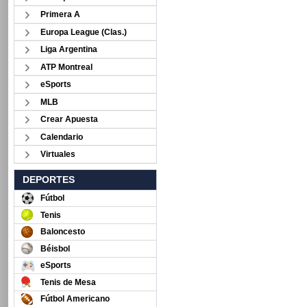
Primera A
Europa League (Clas.)
Liga Argentina
ATP Montreal
eSports
MLB
Crear Apuesta
Calendario
Virtuales
DEPORTES
Fútbol
Américas
Tenis
Brasil
Colombia - Primera A
ATP
Baloncesto
Copa Libertadores
Mexico
Brasil - Serie A
WTA
Montreal - Sencillos
FIBA World Cup (Mujeres)
Béisbol
Colombia - Primera B
Brasil - Copa do Brasil
Competiciones UEFA
Liga MX
Montreal - Doubles
Challenger
Toronto - Sencillos
EE.UU
FIBA World Cup (Mujeres) -
EE.UU
eSports
Ganador
Copa Sudamericana
Brasil - Serie B
Mexico - Liga de Expansion
España
UEFA - Super Copa
Warsaw 125K - Sencillos
UTR Pro Tour
Grodzisk Mazowiecki -
EuroLeague
WNBA
Japón
MLB
eFutbol
Tenis de Mesa
MX
Sencillos
Argentina - Liga Profesional
Brasil - Campeonato Gaucho
UEFA - CHAMPIONS LEAGUE
Reino Unido
Toronto - Doubles
La Liga
Tenis - Futuras
Auburn - Individuales
NBA - Campeonato
Internacional
EuroLeague (Men)
Minor League Baseball
Republic of Korea
2
NPB
Mexico - Liga MX Femenil
eBasketball
Battle - (8 min. play)
CLASIFICACION
WTT Series
Fútbol Americano
Hagen - Sencillos
Masculino
Chile - Primera División
Segunda
Italia
Inglaterra - Community Shield
NBA - Conferencias
US Open - Hombres