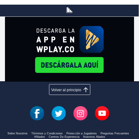
Volver al principio
Sobre Nosotros
Términos y Condiciones
Protección a Jugadores
Preguntas Frecuentes
Afiliados
Centros De Experiencia
Nuestros Aliados