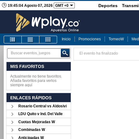
Deportes
Transmi
19:45:04 Agosto 07, 2026
GMT +0
Inicio
Promociones
TorneoW
Med
Buscar eventos, juegos
El evento ha finalizado
MIS FAVORITOS
Actualmente no tiene favoritos.
Añada favoritos para verlos
siempre aquí
ENLACES RÁPIDOS
Rosario Central vs Aldosivi
LDU Quito v Ind. Del Valle
Cuotas Mejoradas W
Combinadas W
Anticipadas W