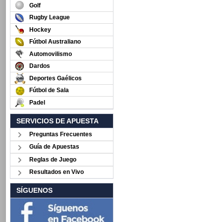
Women International - Africa
Alemania - Bundesliga
Vuelta a Espana
Clasificación General
Esquí­ Alpino Mujeres
FIS World Cup
Internacional
Golf
Honduras - Liga Nacional
Australia - South Australia
Iceland - Division 4
Ganador
UFC Fight Night - Hooker vs
Cup of Nations
Suecia - Division 2
Reserve League
Rugby World Cup
Futuras
Francia - Ligue 1
Parnasse
Tour de Pologne
Clasificación General
Biatlón Hombres
FIS World Cup
Nicaragua - Primera Division
Korea Masters - Individuales
Israel - League Cup
PGA Tour
UEFA CHAMPIONS LEAGUE
Rugby League
Australia - State League
Masculino
México - Liga MX
Ganador Final
UFC Fight Night - Rodriguez
(MUJERES)
Clasificación General
Ski Jumping Men
Panama - Liga Panamena
IBU World Cup
Kazajistán - Premier League
LIV Tour
vs Silva
Ganador Final
NRL
Hockey
Australia - State League
Korea Masters - Individual
Mexico - Liga de Expansion
Paraguay - Primera Division B
IBU World Cup - 4x7.5 km
FIS World Cup
Reserves
Letonia - Virsliga
Mujeres
MX
UFC 331 - Van vs Pantoja 2
The Open Championship
Ganador Final
Super Liga
Apuesta Partido
Mundial
Fútbol Australiano
Relay
Paraguay - Segunda Division
Australia - U23
Montenegro - Prva Liga
Korea Masters - Men's
EE.UU - MLS
The PGA Championship
Ganador Final
Mundial
Apuesta Partido
Ganador
Doubles
AFL
Automovilismo
Peru - Segunda Division
Holanda - Eredivisie
Brasil - Serie A
US Open
Ganador Final
Ganador Final
Korea Masters - Mujeres
AFL Women
Apuesta Partido
Formula 1
Dardos
USA - USL Championship
North Macedonia - First
Panama - Liga Panamena
Dobles
US Masters
Ganador Final
League
Apuesta Partido
MotoGP
Futures - Ganador Gran
USA - USL League One
Modus Super Series
Deportes Gaélicos
UEFA - Nations League
Korea Masters - Dobles Mixto
Premio
Presidents Cup
Ganador Final
Polonia - Ekstraklasa
Moto2
Futures - Ganador Gran
PDC - Campeonato del Mundo
Apuesta Partido
España - Copa Del Rey
Fútbol
Fútbol de Sala
Coche ganador
Premio
Ryder Cup
Ganador Final
Polonia - I liga
Moto3
Futures - Ganador Gran
Inglaterra - FA Cup
Ganador
Hurling
Club Football
Argentina
Padel
terminará en el podio
Ganador de Clasificatorios
Portugal - Segunda Liga
Premio
Solheim Cup
Ganador Final
NASCAR
Alemania - DFB Pokal
Futures - Ganador Gran
Ganador
Camogie
Ganador del Campeonato de
Primera Division
Premier Padel Tour
Portugal - Liga Portugal 3
Premio
Ganador Final
Pilotos
Inglaterra - Championship
SERVICIOS DE APUESTA
IndyCar
Carrera
Senior Camogie
Rumanía - Liga 1
London - Partidos Femeninos
Championship
Constructors Championship
Inglaterra - League One
Nascar Cup Series
Speedway
Ganador
Preguntas Frecuentes
Ganador
Rumania - Liga 2
Club Hurling
Inglaterra - League Two
O'Reilly Auto Parts Series
Mundial
Apuestas Encuentros
Serbia - Super Liga
Guía de Apuestas
Ganador
Inglaterra - National League
Temporada
Latvian Grand Prix
Eslovaquia - Super Liga
Reglas de Juego
Suecia - Allsvenskan
Constructors Apuestas
World Championship Ganador
Eslovaquia - 2. Liga
Encuentros Temporada
Escocia - Premiership
Resultados en Vivo
Eslovenia - Prva Liga
Escocia - League Cup
Slovenia - Division 2
SÍGUENOS
Grecia - Super League
Suiza - Super Liga
UEFA - Euro 2028
Suiza - Challenge League
Switzerland - Promotion
League