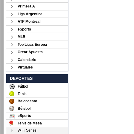
Primera A
Liga Argentina
ATP Montreal
eSports
MLB
Top Ligas Europa
Crear Apuesta
Calendario
Virtuales
DEPORTES
Fútbol
Américas
Tenis
Brasil
Colombia - Primera A
ATP
Baloncesto
Copa Libertadores
Mexico
Brasil - Serie A
WTA
Montreal - Sencillos
FIBA World Cup (Mujeres)
Béisbol
Colombia - Primera B
Brasil - Serie B
Competiciones UEFA
Liga MX
Montreal - Doubles
Challenger
Toronto - Sencillos
EE.UU
FIBA World Cup (Mujeres) -
EE.UU
eSports
Ganador
Copa Sudamericana
Brasil - Serie C
Mexico - Liga de Expansion
España
UEFA - Super Copa
Warsaw 125K - Sencillos
UTR Pro Tour
Grodzisk Mazowiecki -
EuroLeague
WNBA
Japón
MLB
eFutbol
Tenis de Mesa
MX
Sencillos
Argentina - Copa Argentina
Brazil - U20 Cups
UEFA - CHAMPIONS LEAGUE
Reino Unido
Toronto - Doubles
La Liga
Tenis - Futuras
Kawaguchi - Individuales
NBA - Campeonato
Internacional
EuroLeague (Men)
Minor League Baseball
Taiwan
NPB
Mexico - Liga MX Femenil
eBasketball
Battle - (8 min. play)
CLASIFICACION
WTT Series
Hagen - Sencillos
Masculino
Argentina - Liga Profesional
U20 Leagues
Segunda
Italia
Inglaterra - Community Shield
NBA - Conferencias
US Open - Hombres