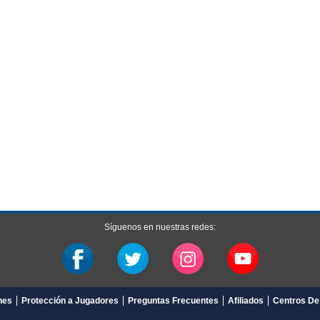
Síguenos en nuestras redes:
nes
Protección a Jugadores
Preguntas Frecuentes
Afiliados
Centros De