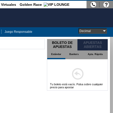
Virtuales
Golden Race
Decimal
Juego Responsable
BOLETO DE
APUESTAS
APUESTAS
ABIERTAS
Estándar
Bankers
Apta. Rápida
Tu boleto está vacío. Pulsa sobre cualquier
precio para apostar