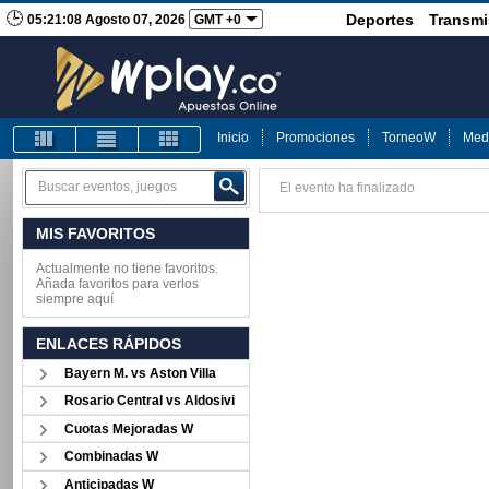
Deportes
Transmi
05:21:08 Agosto 07, 2026
GMT +0
Inicio
Promociones
TorneoW
Med
Buscar eventos, juegos
El evento ha finalizado
MIS FAVORITOS
Actualmente no tiene favoritos.
Añada favoritos para verlos
siempre aquí
ENLACES RÁPIDOS
Bayern M. vs Aston Villa
Rosario Central vs Aldosivi
Cuotas Mejoradas W
Combinadas W
Anticipadas W