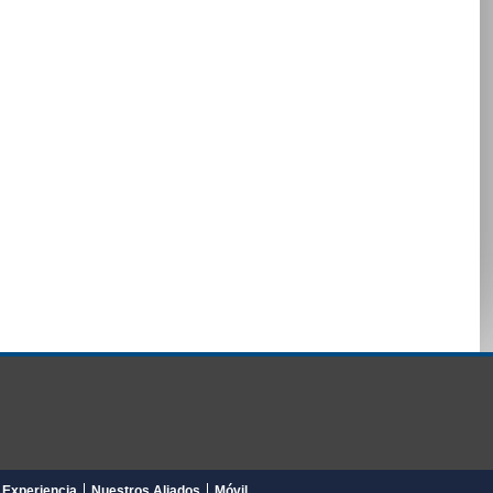
 Experiencia
Nuestros Aliados
Móvil