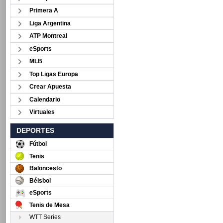
Primera A
Liga Argentina
ATP Montreal
eSports
MLB
Top Ligas Europa
Crear Apuesta
Calendario
Virtuales
DEPORTES
Fútbol
Américas
Tenis
Brasil
Colombia - Primera A
ATP
Baloncesto
Copa Libertadores
Mexico
Brasil - Serie A
WTA
Montreal - Sencillos
FIBA World Cup (Mujeres)
Béisbol
Colombia - Primera B
Brasil - Serie B
Competiciones UEFA
Liga MX
Montreal - Doubles
Challenger
Toronto - Sencillos
EE.UU
FIBA World Cup (Mujeres) -
EE.UU
eSports
Ganador
Copa Sudamericana
Brasil - Serie C
Mexico - Liga de Expansion
España
UEFA - Super Copa
Warsaw 125K - Sencillos
UTR Pro Tour
Grodzisk Mazowiecki -
EuroLeague
WNBA
Japón
MLB
eFutbol
Tenis de Mesa
MX
Sencillos
Argentina - Liga Profesional
U20 Leagues
UEFA - CHAMPIONS LEAGUE
Reino Unido
Toronto - Doubles
La Liga
Tenis - Futuras
Kawaguchi - Individuales
NBA - Campeonato
China (PRC)
EuroLeague (Men)
MLB - Serie Mundial
Republic of Korea
NPB
Mexico - Liga MX Femenil
eBasketball
Battle - (8 min. play)
CLASIFICACION
WTT Series
Hagen - Sencillos
Masculino
Chile - Primera División
Warsaw 125K - Doubles
Segunda
Italia
Inglaterra - Community Shield
NBA - Conferencias
ATP Montreal