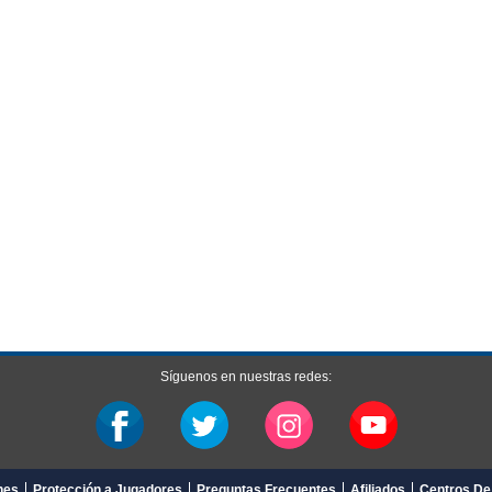
Síguenos en nuestras redes:
nes
Protección a Jugadores
Preguntas Frecuentes
Afiliados
Centros De