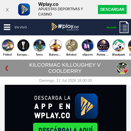
Wplay.co
x
APUESTAS DEPORTIVAS Y
DESCARGAR
CASINO
EN VIVO
Acceder
Fútbol
Europa League Clasifi
Tenis
Baloncesto
Béisbol
eSports
Ruleta Envivo
Blackjack
C
KILCORMAC KILLOUGHEY V
COOLDERRY
Domingo, 12 Jul 2026 18:00:00