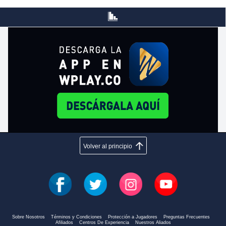
Volver al principio
Sobre Nosotros
Términos y Condiciones
Protección a Jugadores
Preguntas Frecuentes
Afiliados
Centros De Experiencia
Nuestros Aliados