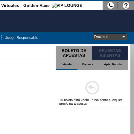
Virtuales
Golden Race
Decimal
Juego Responsable
BOLETO DE
APUESTAS
APUESTAS
ABIERTAS
Estándar
Bankers
Apta. Rápida
Tu boleto está vacío. Pulsa sobre cualquier
precio para apostar