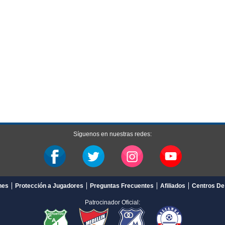
Síguenos en nuestras redes:
nes
Protección a Jugadores
Preguntas Frecuentes
Afiliados
Centros De
Patrocinador Oficial: