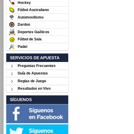
Ski Jumping Men
Alemania - Bundesliga
LIV Tour
vs Silva
Ganador Final
NRL
Hockey
Australia - South Australia
UEFA CHAMPIONS LEAGUE
Islandia - Liga Premier
Korea Masters - Individual
Panama - Liga Panamena
Suecia - Allsvenskan
IBU World Cup - 4x7.5 km
Reserve League
FIS World Cup
(MUJERES)
Francia - Ligue 1
Mujeres
UFC 331 - Van vs Pantoja 2
The Open Championship
Ganador Final
Super Liga
Apuesta Partido
Mundial
Fútbol Australiano
Relay
Islandia - 1. División
Paraguay - Segunda Division
Suecia - Superettan
Australia - State League
México - Liga MX
Korea Masters - Men's
3ª Ronda 3 Balls
The PGA Championship
Ganador Final
Mundial
Apuesta Partido
Israel - League Cup
Ganador
Doubles
AFL
Automovilismo
USA - USL Championship
Suecia - División 1
Australia - State League
Mexico - Liga de Expansion
US Open
Ganador Final
Ganador Final
Reserves
Kazajistán - Premier League
MX
Korea Masters - Mujeres
AFL Women
Apuesta Partido
Formula 1
USA - USL League One
Dardos
Suecia - Division 2
Dobles
US Masters
Ganador Final
Australia - U23
Letonia - Virsliga
EE.UU - MLS
Apuesta Partido
Dominica - Premier League
MotoGP
Futures - Ganador Gran
Modus Super Series
Deportes Gaélicos
Korea Masters - Dobles Mixto
Premio
Presidents Cup
Ganador Final
Latvia - 1. Division
Brasil - Serie A
Moto2
Futures - Ganador Gran
PDC - Campeonato del Mundo
Apuesta Partido
Fútbol
Fútbol de Sala
Coche ganador
Lituania 1 Lyga
Premio
Ryder Cup
Ganador Final
Panama - Liga Panamena
Moto3
Futures - Ganador Gran
Ganador
Hurling
Club Football
Argentina
Padel
terminará en el podio
Holanda - Eredivisie
Ganador de Clasificatorios
UEFA - Nations League
Premio
Solheim Cup
Ganador Final
NASCAR
Futures - Ganador Gran
Ganador
Camogie
Ganador del Campeonato de
Primera Division
North Macedonia - First
Championship Ganador
Premier Padel Tour
España - Copa Del Rey
Championship Ganador
Premio
Ganador Final
Pilotos
League
SERVICIOS DE APUESTA
Speedway
Carrera
Senior Camogie
Inglaterra - FA Cup
London - Partidos másculinos
Championship Ganador
Championship
Constructors Championship
Polonia - Ekstraklasa
Nascar Cup Series
Mundial
Preguntas Frecuentes
Ganador
Alemania - DFB Pokal
London - Partidos Femeninos
Club Hurling
Polonia - II liga
O'Reilly Auto Parts Series
Latvian Grand Prix
Apuestas Encuentros
Inglaterra - Championship
Guía de Apuestas
Ganador
Polonia - III Liga
Temporada
World Championship Ganador
Inglaterra - League One
Reglas de Juego
Portugal - Segunda Liga
Constructors Apuestas
Inglaterra - League Two
Encuentros Temporada
Portugal - Liga Portugal 3
Resultados en Vivo
Inglaterra - National League
Rumanía - Liga 1
Suecia - Allsvenskan
SÍGUENOS
Rumania - Liga 2
Escocia - Premiership
Serbia - Super Liga
Escocia - League Cup
Eslovaquia - Super Liga
Grecia - Super League
Eslovaquia - 2. Liga
UEFA - Euro 2028
Eslovenia - Prva Liga
Slovenia - Division 2