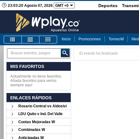
Deportes
Transmi
23:03:20 Agosto 07, 2026
GMT +0
Inicio
Promociones
TorneoW
Med
Buscar eventos, juegos
El evento ha finalizado
MIS FAVORITOS
Actualmente no tiene favoritos.
Añada favoritos para verlos
siempre aquí
ENLACES RÁPIDOS
Rosario Central vs Aldosivi
LDU Quito v Ind. Del Valle
Cuotas Mejoradas W
Combinadas W
Anticipadas W