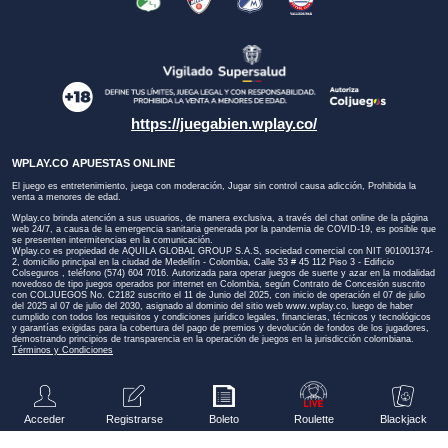
https://juegabien.wplay.co/
WPLAY.CO APUESTAS ONLINE
El juego es entretenimiento, juega con moderación, Jugar sin control causa adicción, Prohibida la
venta a menores de edad.
Wplay.co brinda atención a sus usuarios, de manera exclusiva, a través del chat online de la página
web 24/7, a causa de la emergencia sanitaria generada por la pandemia de COVID-19, es posible que
se presenten intermitencias en la comunicación.
Wplay.co es propiedad de AQUILA GLOBAL GROUP S.A.S, sociedad comercial con NIT 901001374-
2, domicilio principal en la ciudad de Medellín - Colombia, Calle 53 # 45 112 Piso 3 - Edificio
Colseguros , teléfono (574) 604 7016. Autorizada para operar juegos de suerte y azar en la modalidad
novedoso de tipo juegos operados por internet en Colombia, según Contrato de Concesión suscrito
con COLJUEGOS No. C2182 suscrito el 11 de Junio del 2025, con inicio de operación el 07 de julio
del 2025 al 07 de julio del 2030, asignado al dominio del sitio web
www.wplay.co
, luego de haber
cumplido con todos los requisitos y condiciones jurídico legales, financieras, técnicos y tecnológicos
y garantías exigidas para la cobertura del pago de premios y devolución de fondos de los jugadores,
demostrando principios de transparencia en la operación de juegos en la jurisdicción colombiana.
Términos y Condiciones
Acceder
Registrarse
Boleto
Roulette
Blackjack