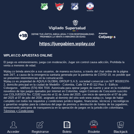
https://juegabien.wplay.co/
WPLAY.CO APUESTAS ONLINE
El juego es entretenimiento, juega con moderación, Jugar sin control causa adicción, Prohibida la
venta a menores de edad.
Wplay.co brinda atención a sus usuarios, de manera exclusiva, a través del chat online de la página
web 24/7, a causa de la emergencia sanitaria generada por la pandemia de COVID-19, es posible que
se presenten intermitencias en la comunicación.
Wplay.co es propiedad de AQUILA GLOBAL GROUP S.A.S, sociedad comercial con NIT 901001374-
2, domicilio principal en la ciudad de Medellín - Colombia, Calle 53 # 45 112 Piso 3 - Edificio
Colseguros , teléfono (574) 604 7016. Autorizada para operar juegos de suerte y azar en la modalidad
novedoso de tipo juegos operados por internet en Colombia, según Contrato de Concesión suscrito
con COLJUEGOS No. C2182 suscrito el 11 de Junio del 2025, con inicio de operación el 07 de julio
del 2025 al 07 de julio del 2030, asignado al dominio del sitio web
www.wplay.co
, luego de haber
cumplido con todos los requisitos y condiciones jurídico legales, financieras, técnicos y tecnológicos
y garantías exigidas para la cobertura del pago de premios y devolución de fondos de los jugadores,
demostrando principios de transparencia en la operación de juegos en la jurisdicción colombiana.
Términos y Condiciones
Acceder
Registrarse
Boleto
Roulette
Blackjack