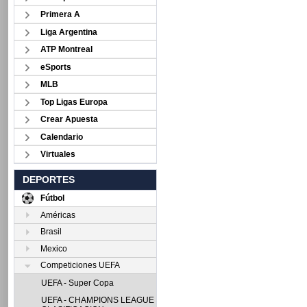
Primera A
Liga Argentina
ATP Montreal
eSports
MLB
Top Ligas Europa
Crear Apuesta
Calendario
Virtuales
DEPORTES
Fútbol
Américas
Brasil
Colombia - Primera A
Copa Libertadores
Mexico
Brasil - Serie A
Colombia - Primera B
Brasil - Serie B
Competiciones UEFA
Liga MX
Copa Sudamericana
Brasil - Serie C
Mexico - Liga de Expansion
UEFA - Super Copa
MX
Argentina - Copa Argentina
Brazil - U20 Cups
UEFA - CHAMPIONS LEAGUE
Mexico - Liga MX Femenil