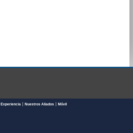
 Experiencia
Nuestros Aliados
Móvil