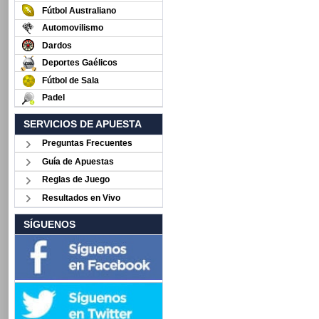
UEFA CHAMPIONS LEAGUE
IBU World Cup - 4x7.5 km
FIS World Cup
Dobles
North Macedonia - First
Mejores Golfistas Por
The Open Championship
Ganador Final
Super Liga
Apuesta Partido
Mundial
Fútbol Australiano
Relay
(MUJERES)
Categoría
Holanda - Copa KNVB
League
Korea Masters - Dobles Mixto
Top Golfer by Category
The PGA Championship
Ganador Final
Mundial
Apuesta Partido
Ganador
AFL
Automovilismo
Finalizará entre los 10
Inglaterra - Championship
Polonia - Ekstraklasa
Finalizará entre los 10
primeros
US Open
Ganador Final
Ganador Final
AFL Women
Apuesta Partido
primeros
Formula 1
Dardos
Inglaterra - League One
Polonia - I liga
Finaliza 5 Mejores
US Masters
Ganador Final
Finaliza 5 Mejores
Apuesta Partido
MotoGP
Futures - Ganador Gran
Modus Super Series
Deportes Gaélicos
Inglaterra - League Two
Polonia - III Liga
2do Round 3 Bolas
Premio
Presidents Cup
Ganador Final
2ª Ronda 3 Balls
NASCAR
Futures - Ganador Gran
PDC - Campeonato del Mundo
Apuesta Partido
Inglaterra - National League
Fútbol
Portugal - Segunda Liga
Fútbol de Sala
2do Round Partido 18 Hoyos
Coche ganador
Premio
Ryder Cup
Ganador Final
2do Round Partido 18 Hoyos
IndyCar
Carrera
Ganador
2do Round 6 golfistas
Hurling
Alemania - Bundesliga 2
Club Football
Portugal - Liga Portugal 3
Empate No Accion
Argentina
Padel
terminará en el podio
Championship Ganador
Solheim Cup
Ganador Final
Nascar Cup Series
Speedway
Ganador
Ganador
2do Round 6 golfistas
Camogie
Bélgica - 1ra División A
Rumanía - Liga 1
Ganador del Campeonato de
Primera Division
Premier Padel Tour
Ganador Final
Pilotos
O'Reilly Auto Parts Series
SERVICIOS DE APUESTA
Mundial
Senior Camogie
Suecia - Allsvenskan
Rumania - Liga 2
London - Partidos másculinos
Championship
Constructors Championship
Latvian Grand Prix
Preguntas Frecuentes
Ganador
Noruega - Eliteserien
Serbia - Super Liga
London - Partidos Femeninos
Club Hurling
World Championship Ganador
Apuestas Encuentros
Escocia - Premiership
Guía de Apuestas
Eslovaquia - Super Liga
Ganador
Temporada
Escocia - League Cup
Eslovaquia - 2. Liga
Reglas de Juego
Constructors Apuestas
Encuentros Temporada
Grecia - Super League
Slovakia - 3. Liga
Resultados en Vivo
UEFA - Euro 2028
Eslovenia - Prva Liga
SÍGUENOS
Irlanda - Division Premier
Slovenia - Division 2
Suiza - Super Liga
Suiza - Challenge League
Turquía - TFF League 1
Ucrania - Premier League
Ukraine - Persha Liga