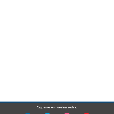
Síguenos en nuestras redes: