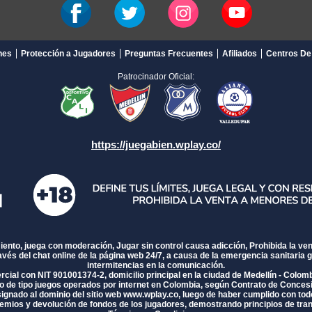
nes
Protección a Jugadores
Preguntas Frecuentes
Afiliados
Centros De
Patrocinador Oficial:
https://juegabien.wplay.co/
iento, juega con moderación, Jugar sin control causa adicción, Prohibida la v
avés del chat online de la página web 24/7, a causa de la emergencia sanitari
intermitencias en la comunicación.
on NIT 901001374-2, domicilio principal en la ciudad de Medellín - Colombia, 
o de tipo juegos operados por internet en Colombia, según Contrato de Conce
asignado al dominio del sitio web
www.wplay.co
, luego de haber cumplido con todo
remios y devolución de fondos de los jugadores, demostrando principios de tran