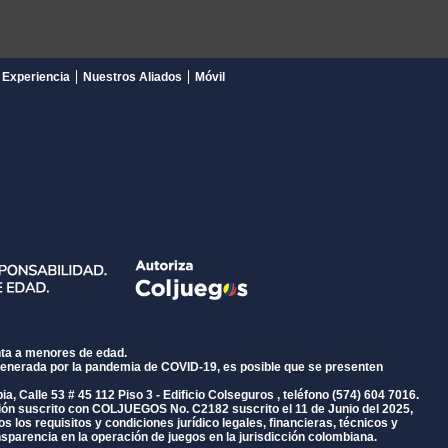
 Experiencia
Nuestros Aliados
Móvil
enta a menores de edad.
a generada por la pandemia de COVID-19, es posible que se presenten
Calle 53 # 45 112 Piso 3 - Edificio Colseguros , teléfono (574) 604 7016.
sión suscrito con COLJUEGOS No. C2182 suscrito el 11 de Junio del 2025,
s los requisitos y condiciones jurídico legales, financieras, técnicos y
sparencia en la operación de juegos en la jurisdicción colombiana.