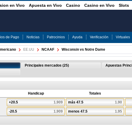
sion en Vivo
Apuesta en Vivo
Casino
Casino en Vivo
Slots
ios de Pago
Noticias
Patrocinios
Ayuda
Verificación
Virtuales
Americano
EE.UU
NCAAF
Wisconsin vs Notre Dame
Principales mercados (25)
Apuestas Princi
Handicap
Totales
+20.5
1.909
más
47.5
1.90
-20.5
1.909
menos
47.5
1.95