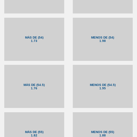
MÁS DE (54)
MENOS DE (54)
1.73
1.98
MÁS DE (54.5)
MENOS DE (54.5)
1.76
1.95
MÁS DE (55)
MENOS DE (55)
1.82
1.88