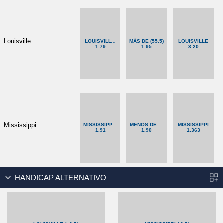
Louisville
LOUISVILLE (+7)
MÁS DE (55.5)
LOUISVILLE
1.79
1.95
3.20
Mississippi
MISSISSIPPI (-7)
MENOS DE (55.5)
MISSISSIPPI
1.91
1.90
1.363
HANDICAP ALTERNATIVO