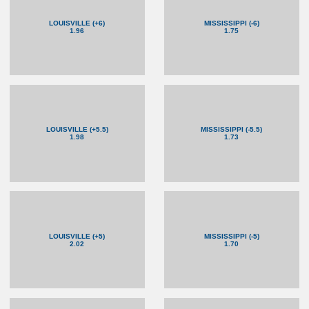
LOUISVILLE (+6)
MISSISSIPPI (-6)
1.96
1.75
LOUISVILLE (+5.5)
MISSISSIPPI (-5.5)
1.98
1.73
LOUISVILLE (+5)
MISSISSIPPI (-5)
2.02
1.70