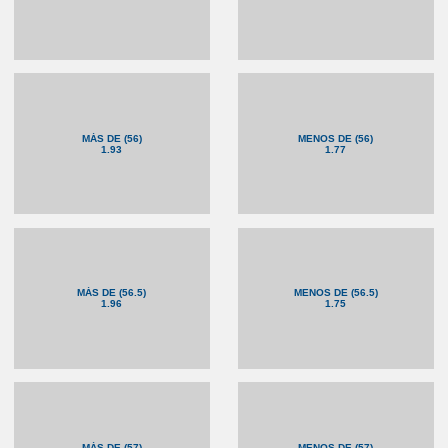
MÁS DE (56)
MENOS DE (56)
1.93
1.77
MÁS DE (56.5)
MENOS DE (56.5)
1.96
1.75
MÁS DE (57)
MENOS DE (57)