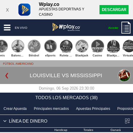
Wplay.co
x
APUESTAS DEPORTIVAS Y
DESCARGAR
CASINO
EN VIVO
Acceder
enis
Baloncesto
Béisbol
eSports
Ruleta Envivo
Blackjack
Casino
Blackjack Envivo
Virtual
FÚTBOL AMERICANO
LOUISVILLE VS MISSISSIPPI
Domingo, 06 Sep 2026 23:30:00
TODOS LOS MERCADOS (38)
Crear Apuesta
Principales mercados
Apuestas Principales
Proposic
LÍNEA DE DINERO
Handicap
Totales
Ganará