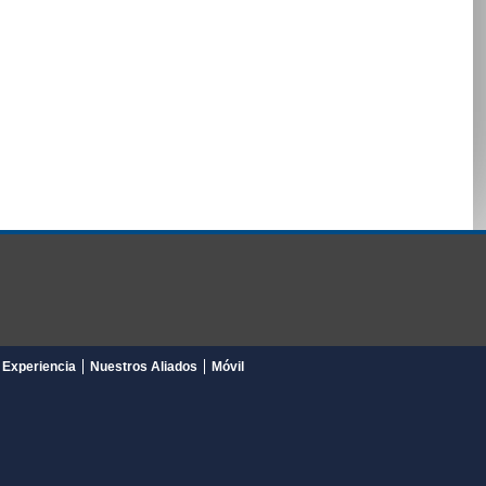
 Experiencia
Nuestros Aliados
Móvil