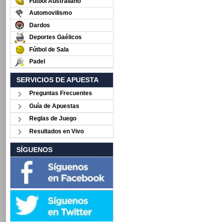
Mundial
Lituania - A Lyga
Fútbol Australiano
Grecia - Super League
IBU World Cup - 4x7.5 km
4th Round 18 Hole Matches
FIS World Cup
4ª Ronda 3 Balls
The PGA Championship
Ganador Final
Mundial
Ganador Gran Final
Ganador
Luxemburgo - División
AFL
Automovilismo
Relay
UEFA - Euro 2028
4th Round Six Shooter
Nacional
4th Round 18 Hole Matches
US Open
Ganador Final
Campeonato
Ganador Final
Apuesta Partido
Empate No Accion
Formula 1
Dardos
Irlanda - Division Premier
Moldova - Super Liga
US Masters
Ganador Final
Apuesta Partido
Moto3
Futures - Ganador Gran
Modus Super Series
Deportes Gaélicos
Montenegro - Prva Liga
Premio
Presidents Cup
Ganador Final
NASCAR
Futures - Ganador Gran
PDC - Campeonato del Mundo
Apuesta Partido
Fútbol
Fútbol de Sala
Coche ganador
Holanda - Eredivisie
Premio
Ryder Cup
Ganador Final
IndyCar
Carrera
Ganador
Hurling
Club Football
Argentina
Padel
terminará en el podio
Solheim Cup
North Macedonia - First
Ganador Final
Nascar Cup Series
Speedway
Ganador
League
Ganador
Camogie
Brasil
Ganador del Campeonato de
Primera Division
Premier Padel Tour
Ganador Final
Pilotos
SERVICIOS DE APUESTA
Mundial
Senior Camogie
Polonia - Ekstraklasa
Women Futsal
Brasil - Liga Futsal
London - Partidos másculinos
Championship
Constructors Championship
Polonia - I liga
Preguntas Frecuentes
Ganador
Club Hurling
Apuestas Encuentros
Polonia - II liga
Guía de Apuestas
Ganador
Temporada
Polonia - III Liga
Reglas de Juego
Constructors Apuestas
Encuentros Temporada
Portugal - Segunda Liga
Resultados en Vivo
Portugal - Liga Portugal 3
SÍGUENOS
Rumanía - Liga 1
Rumania - Liga 2
Serbia - Super Liga
Serbia - Prva Liga
Eslovaquia - Super Liga
Eslovaquia - 2. Liga
Slovakia - 3. Liga