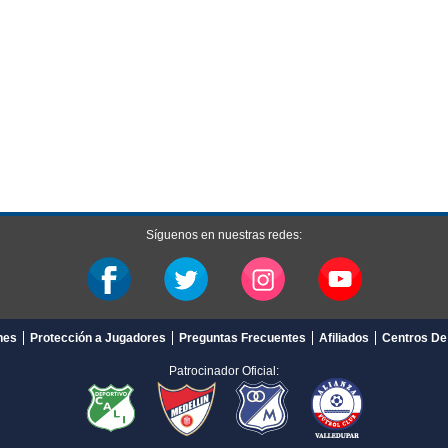
Síguenos en nuestras redes:
nes
Protección a Jugadores
Preguntas Frecuentes
Afiliados
Centros De
Patrocinador Oficial: