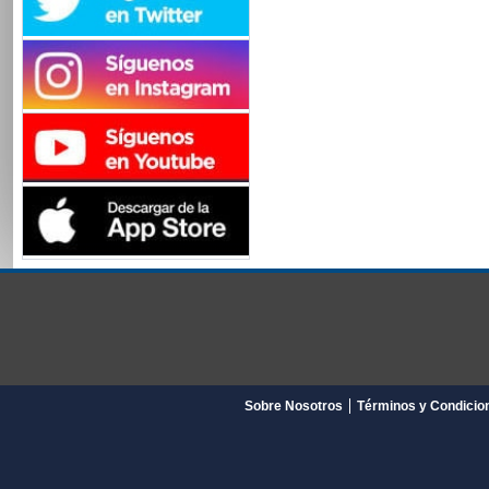
Noruega - Eliteserien
Rumanía - Liga 1
Escocia - Premiership
Rumania - Liga 2
Escocia - League Cup
Serbia - Super Liga
Grecia - Super League
Eslovaquia - Super Liga
UEFA - Euro 2028
Eslovaquia - 2. Liga
Irlanda - Division Premier
Slovakia - 3. Liga
Eslovenia - Prva Liga
Slovenia - Division 2
Suiza - Super Liga
Suiza - Challenge League
Turquía - TFF League 1
Ucrania - Premier League
Ukraine - Persha Liga
Sobre Nosotros
Términos y Condicio