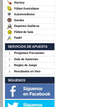
Championship
Finland - Kolmonen
Alemania - Bundesliga
Ski Jumping Men
IBU World Cup
Brasileiro A1, Women
LIV Tour
Ganador Final
NRL
Hockey
Honduras - Liga Nacional
Estonia - Meistriliiga
Korea Masters - Men's
Noruega - Eliteserien
Francia - Ligue 1
IBU World Cup - 4x7.5 km
Iceland - Premier League
FIS World Cup
Doubles
2do Round 3 Bolas
The Open Championship
Ganador Final
Super Liga
Apuesta Partido
Nicaragua - Primera Division
Faroe Islands - Premier
Mundial
Fútbol Australiano
Relay
Women
Noruega - 1ra. División
Portugal - Primeira Liga
League
Korea Masters - Mujeres
2do Round Partido 18 Hoyos
Top Golfer by Category
The PGA Championship
Ganador Final
Panama - Liga Panamena
Mundial
Apuesta Partido
NPL Western Australia
Ganador
Dobles
AFL
Automovilismo
Noruega - Division 3
México - Liga MX
Georgia - Erovnuli Liga
2do Round 6 golfistas
Finalizará entre los 10
US Open
Panama - Liga Prom
Ganador Final
Ganador Final
Irlanda del Norte - IFA
Korea Masters - Dobles Mixto
AFL Women
Apuesta Partido
primeros
Formula 1
Suecia - Allsvenskan
Dardos
Mexico - Liga de Expansion
Copa del Grecia
Premiership
Paraguay - Primera Division B
US Masters
Ganador Final
MX
Finaliza 5 Mejores
Apuesta Partido
Suecia - Superettan
MotoGP
Futures - Ganador Gran
Hungría - NB1
Modus Super Series
Deportes Gaélicos
Suecia - Allsvenskan
Paraguay - Primera Division
EE.UU - MLS
Premio
Presidents Cup
Ganador Final
2ª Ronda 3 Balls
Suecia - División 1
Reserves
Islandia - 1. División
NASCAR
Futures - Ganador Gran
Sweden - Elitettan
PDC - Campeonato del Mundo
Apuesta Partido
Fútbol
Fútbol de Sala
Brasil - Serie A
Coche ganador
Premio
Ryder Cup
Ganador Final
2do Round Partido 18 Hoyos
Suecia - Division 2
Paraguay - Segunda Division
Islandia - 3. Division
IndyCar
Carrera
USA - National Soccer League
Ganador
Hurling
Club Football
Empate No Accion
Argentina
Padel
Panama - Liga Panamena
terminará en el podio
Solheim Cup
Ganador Final
Peru - Segunda Division
Iceland - Division 4
Nascar Cup Series
Women - Club Friendlies
Speedway
Ganador
Ganador
2do Round 6 golfistas
Camogie
UEFA - Nations League
Ganador del Campeonato de
Primera Division
Premier Padel Tour
Ganador Final
USA - USL Championship
Israel - League Cup
Pilotos
O'Reilly Auto Parts Series
Women International - Africa
SERVICIOS DE APUESTA
Mundial
Senior Camogie
España - Copa Del Rey
Cup of Nations
London - Partidos másculinos
Championship
Dominica - Premier League
Kazajistán - Premier League
Constructors Championship
Latvian Grand Prix
Inglaterra - EFL Cup
Preguntas Frecuentes
Ganador
UEFA CHAMPIONS LEAGUE
London - Partidos Femeninos
Club Hurling
Kazakhstan - Division 1
(MUJERES)
World Championship Ganador
Inglaterra - FA Cup
Apuestas Encuentros
Guía de Apuestas
Ganador
Letonia - Virsliga
Temporada
Alemania - DFB Pokal
Lituania 1 Lyga
Reglas de Juego
Constructors Apuestas
Holanda - Eredivisie
Encuentros Temporada
Montenegro - Prva Liga
Resultados en Vivo
Holanda - Copa KNVB
Holanda - Eredivisie
Inglaterra - Championship
North Macedonia - First
SÍGUENOS
Inglaterra - League One
League
Inglaterra - League Two
Polonia - Ekstraklasa
Inglaterra - National League
Polonia - I liga
Alemania - Bundesliga 2
Polonia - III Liga
Bélgica - 1ra División A
Portugal - Segunda Liga
Suecia - Allsvenskan
Portugal - Liga Portugal 3