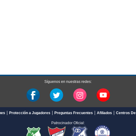
Síguenos en nuestras redes:
nes
Protección a Jugadores
Preguntas Frecuentes
Afiliados
Centros De
Patrocinador Oficial: