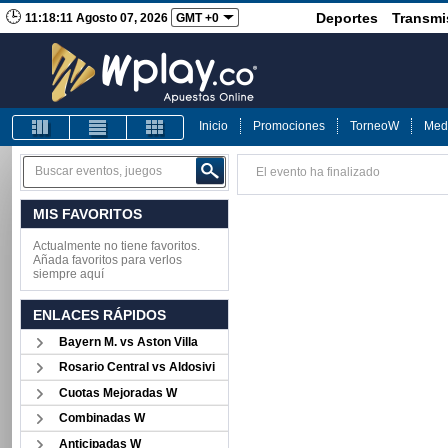
Deportes
Transmi
11:18:11 Agosto 07, 2026
GMT +0
Inicio
Promociones
TorneoW
Med
Buscar eventos, juegos
El evento ha finalizado
MIS FAVORITOS
Actualmente no tiene favoritos.
Añada favoritos para verlos
siempre aquí
ENLACES RÁPIDOS
Bayern M. vs Aston Villa
Rosario Central vs Aldosivi
Cuotas Mejoradas W
Combinadas W
Anticipadas W