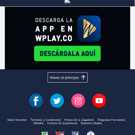
Volver al principio
Sobre Nosotros
Términos y Condiciones
Protección a Jugadores
Preguntas Frecuentes
Afiliados
Centros De Experiencia
Nuestros Aliados