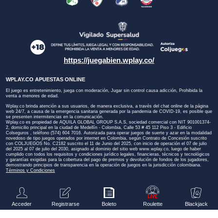
https://juegabien.wplay.co/
WPLAY.CO APUESTAS ONLINE
El juego es entretenimiento, juega con moderación, Jugar sin control causa adicción, Prohibida la
venta a menores de edad.
Wplay.co brinda atención a sus usuarios, de manera exclusiva, a través del chat online de la página
web 24/7, a causa de la emergencia sanitaria generada por la pandemia de COVID-19, es posible que
se presenten intermitencias en la comunicación.
Wplay.co es propiedad de AQUILA GLOBAL GROUP S.A.S, sociedad comercial con NIT 901001374-
2, domicilio principal en la ciudad de Medellín - Colombia, Calle 53 # 45 112 Piso 3 - Edificio
Colseguros , teléfono (574) 604 7016. Autorizada para operar juegos de suerte y azar en la modalidad
novedoso de tipo juegos operados por internet en Colombia, según Contrato de Concesión suscrito
con COLJUEGOS No. C2182 suscrito el 11 de Junio del 2025, con inicio de operación el 07 de julio
del 2025 al 07 de julio del 2030, asignado al dominio del sitio web
www.wplay.co
, luego de haber
cumplido con todos los requisitos y condiciones jurídico legales, financieras, técnicos y tecnológicos
y garantías exigidas para la cobertura del pago de premios y devolución de fondos de los jugadores,
demostrando principios de transparencia en la operación de juegos en la jurisdicción colombiana.
Términos y Condiciones
Acceder
Registrarse
Boleto
Roulette
Blackjack