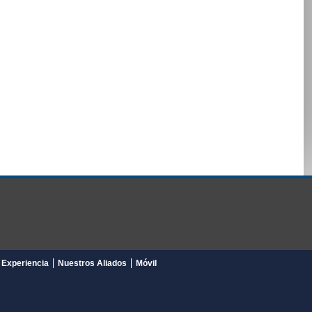
 Experiencia
Nuestros Aliados
Móvil