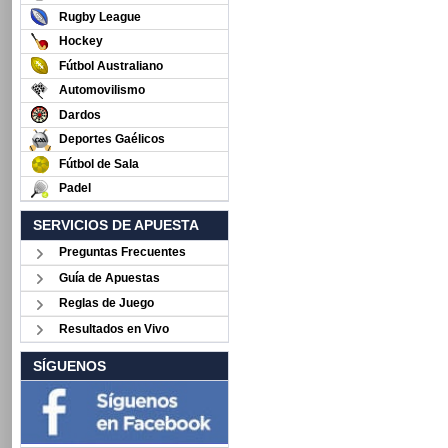
Alemania - DFB Pokal
League
Rugby World Cup
Futuras
Parnasse
Tour de Pologne
Clasificación General
Biatlón Hombres
FIS World Cup
Korea Masters - Individuales
PGA Tour
Rugby League
Inglaterra - Championship
Masculino
Polonia - Ekstraklasa
Ganador Final
UFC Fight Night - Rodriguez
Clasificación General
Ski Jumping Men
IBU World Cup
The Open Championship
vs Silva
Ganador Final
NRL
Hockey
Korea Masters - Individual
Inglaterra - League One
Polonia - I liga
IBU World Cup - 4x7.5 km
FIS World Cup
Mujeres
UFC 331 - Van vs Pantoja 2
The PGA Championship
Ganador Final
Super Liga
Apuesta Partido
Mundial
Fútbol Australiano
Relay
Inglaterra - League Two
Polonia - III Liga
Korea Masters - Men's
US Open
Ganador Final
Mundial
Apuesta Partido
Ganador
Doubles
AFL
Automovilismo
Inglaterra - National League
Portugal - Segunda Liga
US Masters
Ganador Final
Ganador Final
Korea Masters - Mujeres
AFL Women
Apuesta Partido
Formula 1
Dardos
Suecia - Allsvenskan
Portugal - Liga Portugal 3
Dobles
Presidents Cup
Ganador Final
Apuesta Partido
MotoGP
Futures - Ganador Gran
Modus Super Series
Deportes Gaélicos
Escocia - Premiership
Rumanía - Liga 1
Korea Masters - Dobles Mixto
Premio
Ryder Cup
Ganador Final
Moto2
Futures - Ganador Gran
PDC - Campeonato del Mundo
Apuesta Partido
Escocia - League Cup
Fútbol
Rumania - Liga 2
Fútbol de Sala
Coche ganador
Premio
Solheim Cup
Ganador Final
Moto3
Futures - Ganador Gran
Ganador
Hurling
Grecia - Super League
Club Football
Serbia - Super Liga
Argentina
Padel
terminará en el podio
Ganador de Clasificatorios
Premio
Ganador Final
NASCAR
Futures - Ganador Gran
Ganador
Camogie
UEFA - Euro 2028
Eslovaquia - Super Liga
Ganador del Campeonato de
Primera Division
Premier Padel Tour
Premio
Pilotos
SERVICIOS DE APUESTA
IndyCar
Carrera
Senior Camogie
Eslovaquia - 2. Liga
London - Partidos Femeninos
Championship
Constructors Championship
Nascar Cup Series
Speedway
Ganador
Preguntas Frecuentes
Ganador
Slovakia - 3. Liga
Club Hurling
O'Reilly Auto Parts Series
Mundial
Apuestas Encuentros
Guía de Apuestas
Eslovenia - Prva Liga
Ganador
Temporada
Latvian Grand Prix
Slovenia - Division 2
Reglas de Juego
Constructors Apuestas
World Championship Ganador
Encuentros Temporada
Suiza - Super Liga
Resultados en Vivo
Suiza - Challenge League
SÍGUENOS
Switzerland - Promotion
League
Turquía - TFF League 1
Ucrania - Premier League