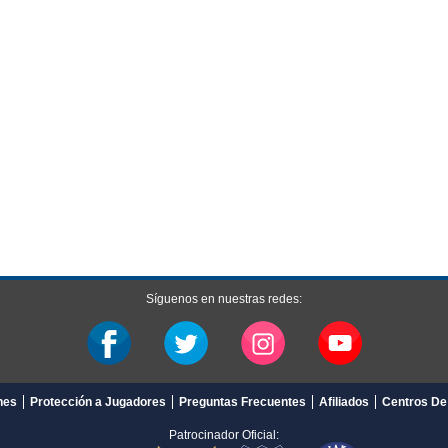
Síguenos en nuestras redes:
nes
Protección a Jugadores
Preguntas Frecuentes
Afiliados
Centros De
Patrocinador Oficial: