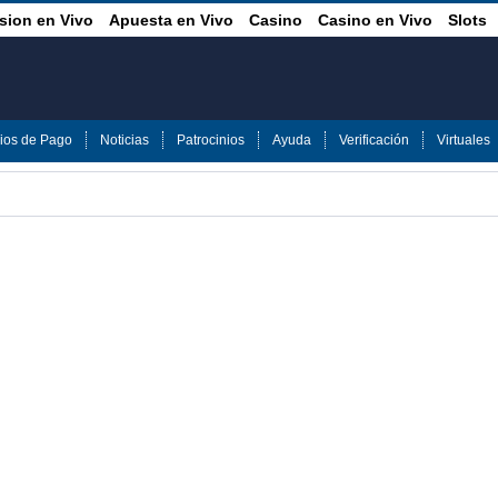
sion en Vivo
Apuesta en Vivo
Casino
Casino en Vivo
Slots
ios de Pago
Noticias
Patrocinios
Ayuda
Verificación
Virtuales