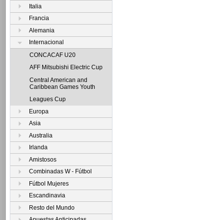
Argentina - Liga Profesional
U20 Leagues
Segunda
Italia
Inglaterra - Community Shield
Chile - Primera División
Copa Paulista
Inglaterra - Premier League
Francia
Serie A
EE.UU - MLS
Inglaterra - EFL Cup
Coppa Italia
Alemania
SUPER COPA
Uruguay - Segunda Division
Inglaterra - Championship
Ligue 1
Internacional
SUPER COPA
Ecuador - Primera A
Inglaterra - League One
Ligue 2
Bundesliga 1
CONCACAF U20
Uruguay - Primera División
Inglaterra - League Two
National
Bundesliga 2
AFF Mitsubishi Electric Cup
Paraguay - Primera División
Inglaterra - National League
Bundesliga 3
Central American and
Perú - Primera División
Inglaterra - National League
Caribbean Games Youth
Regionalliga
North
Venezuela - Primera División
Leagues Cup
Inglaterra - National League
Costa Rica - Primera División
South
Europa
Argentina - Primera Nacional
Escocia - Premiership
Asia
Portugal - Primeira Liga
Argentina - Primera C
Escocia - Championship
Holanda - Eerste Divisie
Australia
China - Super Liga
Argentina - Primera Division
Escocia - League One
Reserves
Turquía - Super League
Japón - Liga J
Irlanda
Australia - FFA Cup
Escocia - League Two
Argentina - Torneo Federal
Armenia - Premier League
China - League One
Australia - ACT Premier
Amistosos
Premier Division
League
Escocia - League Cup
Argentina - Primera B
Austria - Bundesliga
Japón - Liga J 2
1ra División
Combinadas W - Fútbol
Amistosos Elite
Metropolitana
Australia - NSW Premier
Irlanda del Norte - IFA
Austria - 2. Liga
Kuwait - 1st Division
League
Premiership
Amistosos Clubes
Fútbol Mujeres
Parlays Mejorados
Argentina - U20
Austria - Regional League
Arabia Saudita - Professional
Australia - Queensland
Gales - Premier League
Bolivia - Liga de Fútbol
Escandinavia
Colombia - Liga Femenina
League
National Premier League
Profesional
Bélgica - 1ra División A
Wales - FAW Championship
Australia - National Premier
Resto del Mundo
Dinamarca - Superliga
COREA DEL SUR - K-
Australia - South Australia
Canada - Premier League
League NSW
Bosnia & Herzegovina -
LEAGUE 1
Premier League
Dinamarca - Division 1
Apuestas Anticipadas
New Zealand - Central
Premier Liga