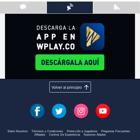
Volver al principio
Sobre Nosotros
Términos y Condiciones
Protección a Jugadores
Preguntas Frecuentes
Afiliados
Centros De Experiencia
Nuestros Aliados