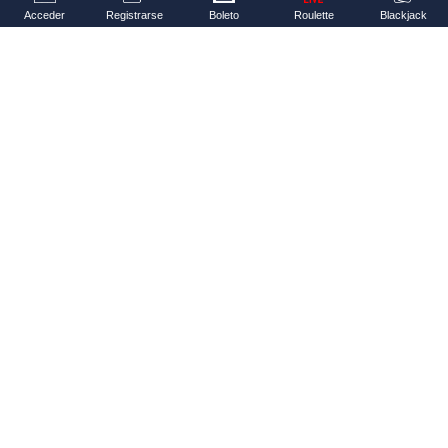
Acceder
Registrarse
Boleto
Roulette
Blackjack
MIAMI DOLPHINS (+2)
LAS VEGAS RAIDERS (-2)
2.32
1.54
MIAMI DOLPHINS (-2)
LAS VEGAS RAIDERS (+2)
2.72
1.40
MIAMI DOLPHINS (-2.5)
LAS VEGAS RAIDERS (+2.5)
2.76
1.39