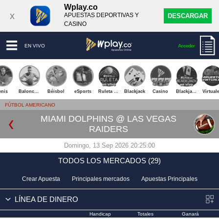
Wplay.co
x
APUESTAS DEPORTIVAS Y
DESCARGAR
CASINO
EN VIVO
Acceder
enis
Baloncesto
Béisbol
eSports
Ruleta Envivo
Blackjack
Casino
Blackjack Envivo
Virtual
FÚTBOL AMERICANO
MIAMI DOLPHINS @ LAS VEGAS
RAIDERS
Domingo, 13 Sep 2026 20:25:00
TODOS LOS MERCADOS (29)
Crear Apuesta
Principales mercados
Apuestas Principales
LÍNEA DE DINERO
Handicap
Totales
Ganará