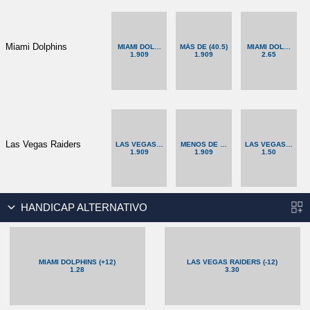
Miami Dolphins
MIAMI DOLPHINS (+3.5)
MÁS DE (40.5)
MIAMI DOLPHINS
1.909
1.909
2.65
Las Vegas Raiders
LAS VEGAS RAIDERS (-3.5)
MENOS DE (40.5)
LAS VEGAS RAID
1.909
1.909
1.50
HANDICAP ALTERNATIVO
MIAMI DOLPHINS (+12)
LAS VEGAS RAIDERS (-12)
1.28
3.30