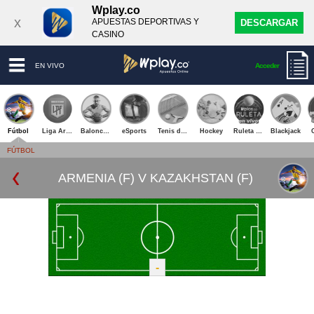
Wplay.co
x
APUESTAS DEPORTIVAS Y
DESCARGAR
CASINO
EN VIVO
Acceder
Fútbol
Liga Argentina
Baloncesto
eSports
Tenis de Mesa
Hockey
Ruleta Envivo
Blackjack
FÚTBOL
ARMENIA (F) V KAZAKHSTAN (F)
-