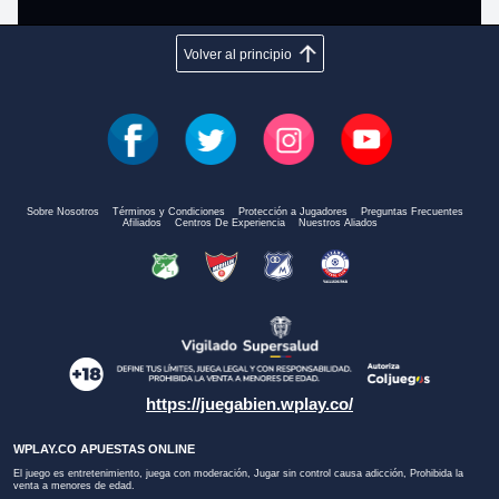
Volver al principio
Sobre Nosotros
Términos y Condiciones
Protección a Jugadores
Preguntas Frecuentes
Afiliados
Centros De Experiencia
Nuestros Aliados
https://juegabien.wplay.co/
WPLAY.CO APUESTAS ONLINE
El juego es entretenimiento, juega con moderación, Jugar sin control causa adicción, Prohibida la
venta a menores de edad.