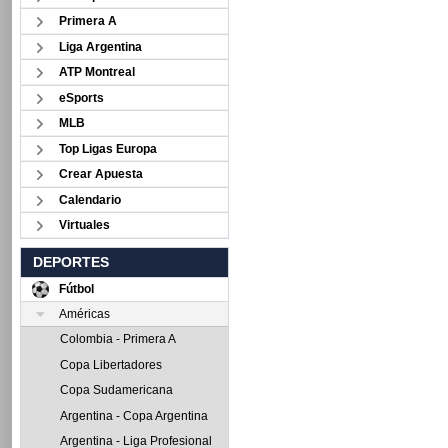
Primera A
Liga Argentina
ATP Montreal
eSports
MLB
Top Ligas Europa
Crear Apuesta
Calendario
Virtuales
DEPORTES
Fútbol
Américas
Colombia - Primera A
Copa Libertadores
Copa Sudamericana
Argentina - Copa Argentina
Argentina - Liga Profesional