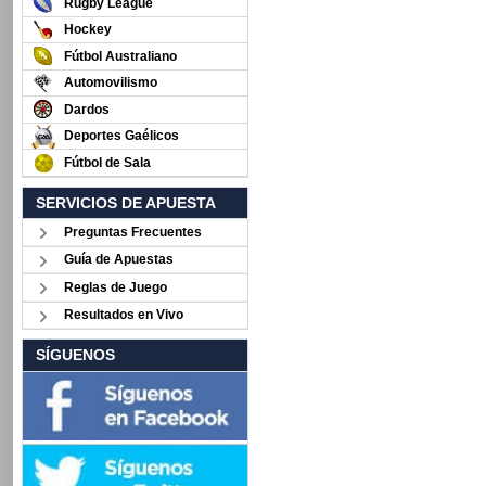
PGA Tour
Rugby League
Portugal - Segunda Liga
Ganador
UFC Fight Night - Hooker vs
Masculino
Inglaterra - Championship
Ganador Final
Parnasse
Clasificación General
Ski Jumping Men
IBU World Cup
The Open Championship
Ganador Final
Portugal - Liga Portugal 3
NRL
Hockey
Korea Masters - Individual
Inglaterra - League One
UFC Fight Night - Rodriguez
IBU World Cup - 4x7.5 km
FIS World Cup
Mujeres
The PGA Championship
Ganador Final
Mundial
Rumanía - Liga 1
vs Silva
Apuesta Partido
Mundial
Fútbol Australiano
Relay
Inglaterra - League Two
Korea Masters - Men's
US Open
Ganador Final
UFC 331 - Van vs Pantoja 2
Ganador Final
Rumania - Liga 2
Ganador
Doubles
AFL
Automovilismo
Escocia - League Cup
US Masters
Ganador Final
Serbia - Super Liga
Korea Masters - Mujeres
AFL Women
Apuesta Partido
Formula 1
Dardos
Grecia - Super League
Dobles
Presidents Cup
Ganador Final
Serbia - Prva Liga
Apuesta Partido
MotoGP
Futures - Ganador Gran
Modus Super Series
Deportes Gaélicos
UEFA - Euro 2028
Korea Masters - Dobles Mixto
Premio
Ryder Cup
Ganador Final
Eslovaquia - Super Liga
NASCAR
Futures - Ganador Gran
PDC - Campeonato del Mundo
Apuesta Partido
Fútbol
Fútbol de Sala
Irlanda - Division Premier
Coche ganador
Premio
Solheim Cup
Ganador Final
Eslovaquia - 2. Liga
Speedway
Carrera
Ganador
Hurling
Club Football
Argentina
terminará en el podio
Ganador Final
SERVICIOS DE APUESTA
Eslovenia - Prva Liga
Mundial
Ganador
Camogie
Brasil
Ganador del Campeonato de
Primera Division
Pilotos
Slovenia - Division 2
Preguntas Frecuentes
Senior Camogie
Guatemala
Liga Gaucha
Championship
Constructors Championship
Suiza - Super Liga
Brasil - Liga Futsal
Ganador
Guía de Apuestas
Liga Nacional Women
Club Hurling
Switzerland - Promotion
Apuestas Encuentros
Reglas de Juego
Ganador
League
Temporada
Resultados en Vivo
Turquía - TFF League 1
Constructors Apuestas
Encuentros Temporada
Ucrania - Premier League
SÍGUENOS