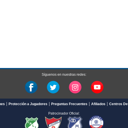
Síguenos en nuestras redes:
nes
Protección a Jugadores
Preguntas Frecuentes
Afiliados
Centros De
Patrocinador Oficial: