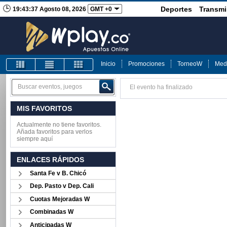
Deportes
Transmi
19:43:38 Agosto 08, 2026
GMT +0
Inicio
Promociones
TorneoW
Med
Buscar eventos, juegos
El evento ha finalizado
MIS FAVORITOS
Actualmente no tiene favoritos.
Añada favoritos para verlos
siempre aquí
ENLACES RÁPIDOS
Santa Fe v B. Chicó
Dep. Pasto v Dep. Cali
Cuotas Mejoradas W
Combinadas W
Anticipadas W