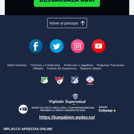
Volver al principio
Sobre Nosotros
Términos y Condiciones
Protección a Jugadores
Preguntas Frecuentes
Afiliados
Centros De Experiencia
Nuestros Aliados
https://juegabien.wplay.co/
WPLAY.CO APUESTAS ONLINE