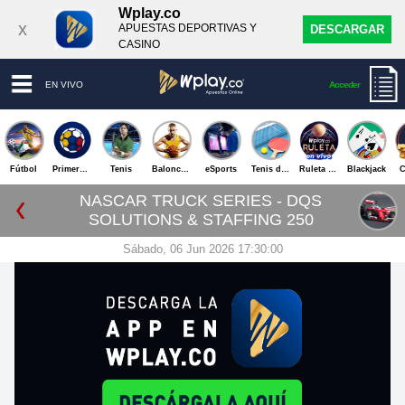
Wplay.co
x
APUESTAS DEPORTIVAS Y
DESCARGAR
CASINO
EN VIVO
Acceder
Fútbol
Primera A
Tenis
Baloncesto
eSports
Tenis de Mesa
Ruleta Envivo
Blackjack
C
NASCAR TRUCK SERIES - DQS
SOLUTIONS & STAFFING 250
Sábado, 06 Jun 2026 17:30:00